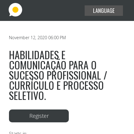
LANGUAGE
EXPLORE THE USE CASES
November 12, 2020 06:00 PM
BLOG
HABILIDADES E
COMUNICAÇÃO PARA O
HELP CENTER
SUCESSO PROFISSIONAL /
SIGN IN
CURRÍCULO E PROCESSO
JOIN
SELETIVO.
Register
Starts in: