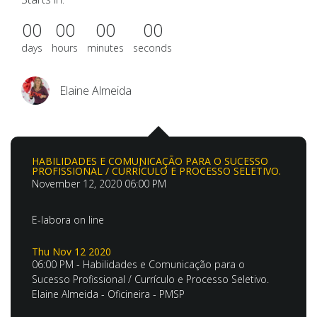
00
00
00
00
days
hours
minutes
seconds
Elaine Almeida
HABILIDADES E COMUNICAÇÃO PARA O SUCESSO
PROFISSIONAL / CURRÍCULO E PROCESSO SELETIVO.
November 12, 2020 06:00 PM
E-labora on line
Thu Nov 12 2020
06:00 PM
-
Habilidades e Comunicação para o
Sucesso Profissional / Currículo e Processo Seletivo.
Elaine Almeida - Oficineira - PMSP